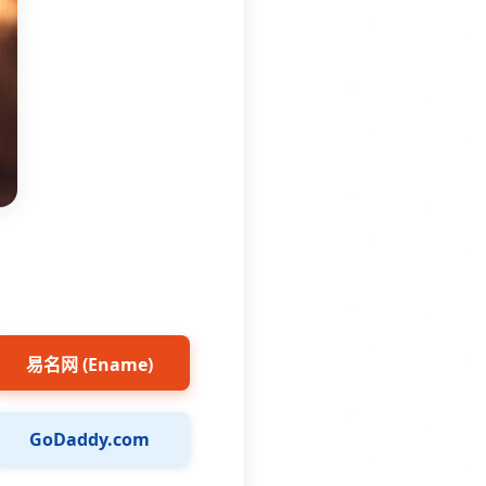
易名网 (Ename)
GoDaddy.com